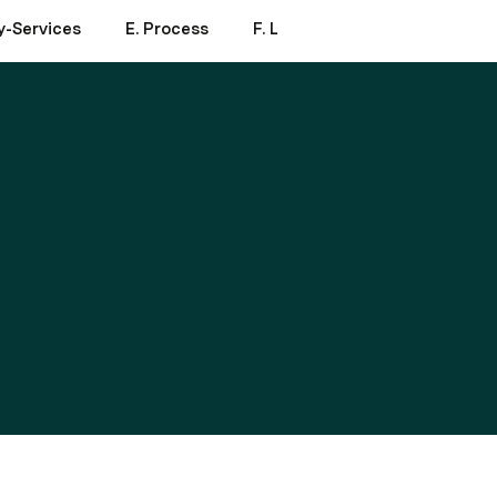
ty-Services
E. Process
F. Logistics
More