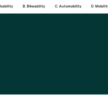
kability
B. Bikeability
C. Automobility
D. Mobili