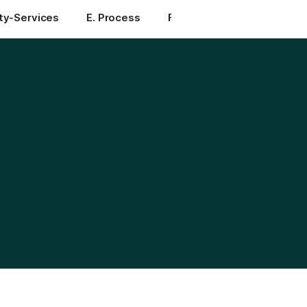
ity-Services
E. Process
F. Logistics
More