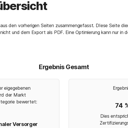
übersicht
e aus den vorherigen Seiten zusammengefasst. DIese Seite dien
cht und dem Export als PDF. Eine Optimierung kann nur in d
Ergebnis Gesamt
er eigegebenen 

Ergebni
rd der Markt

ategorie bewertet:

74
Dies entsprich
Zertifizierung
naler Versorger