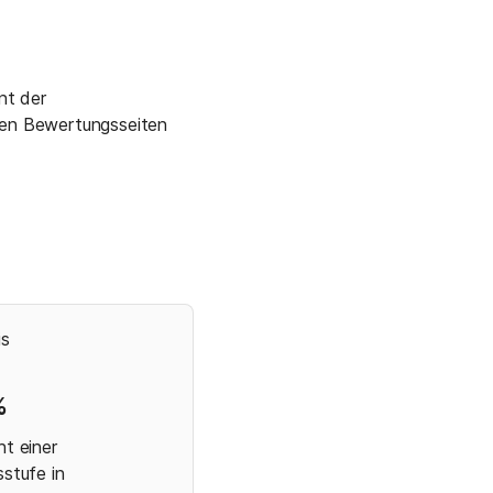
t der 
en Bewertungsseiten 
s 
% 
t einer 

sstufe in